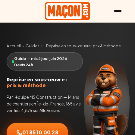
Accueil
›
Guides
›
Reprise en sous-œuvre : prix & méthode
Guide — mis à jour juin 2026 ·
Devis 24h
Reprise en sous-œuvre :
prix & méthode
Par l'équipe MS Construction — 14 ans
de chantiers en Île-de-France, 165 avis
vérifiés 4,8/5 sur AlloVoisins.
01 85 10 00 28