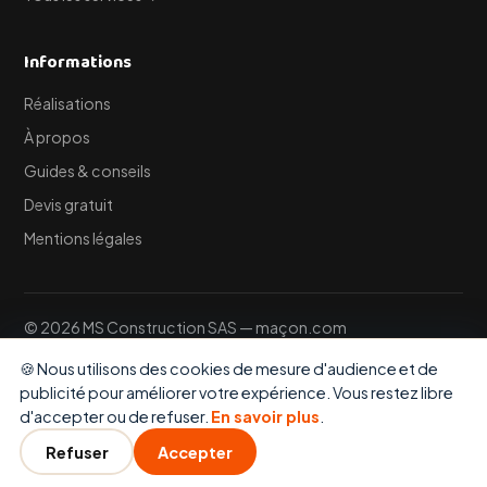
Informations
Réalisations
À propos
Guides & conseils
Devis gratuit
Mentions légales
© 2026 MS Construction SAS — maçon.com
Assurance décennale obligatoire · ERGO France · Contrat
🍪 Nous utilisons des cookies de mesure d'audience et de
SV75018041T42080 · Valide jusqu'au 31/12/2026
🍪
publicité pour améliorer votre expérience. Vous restez libre
d'accepter ou de refuser.
En savoir plus
.
Refuser
Accepter
📞 Appeler
💬 WhatsApp
📅 Devis 24h