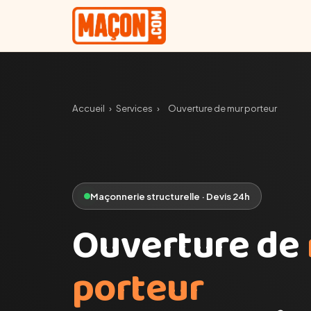
Accueil
›
Services
›
Ouverture de mur porteur
Maçonnerie structurelle · Devis 24h
Ouverture de
porteur