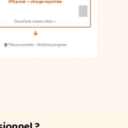
IPN posé — charge reportée
Ouverture + baie créée ✓
↓
🏠 Pièce ouverte — finitions propres
sionnel ?