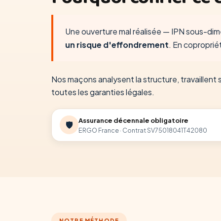
Une ouverture mal réalisée — IPN sous-dim
un risque d'effondrement
. En coproprié
Nos maçons analysent la structure, travaillent 
toutes les garanties légales.
Assurance décennale obligatoire
🛡️
ERGO France · Contrat SV75018041T42080
NOTRE MÉTHODE