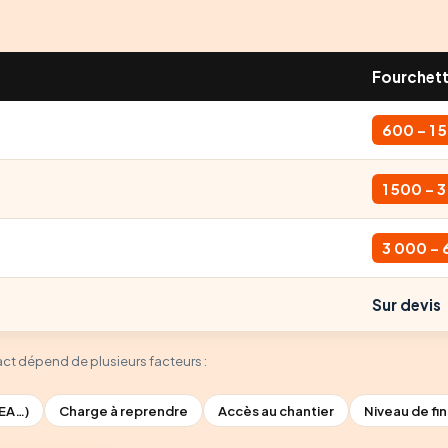
Fourchett
600 – 1 
1 500 – 
3 000 – 
Sur devis
xact dépend de plusieurs facteurs :
HEA…)
Charge à reprendre
Accès au chantier
Niveau de fin