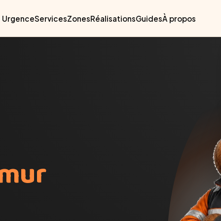
Urgence
Services
Zones
Réalisations
Guides
À propos
mur