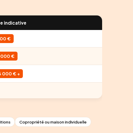
e indicative
500 €
3 000 €
6 000 € +
itions
Copropriété ou maison individuelle