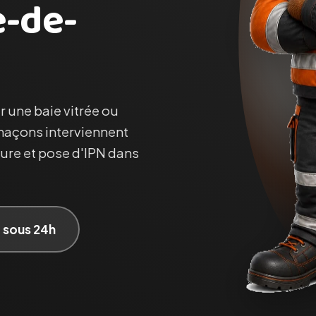
e-de-
r une baie vitrée ou
 maçons interviennent
ture et pose d'IPN dans
t sous 24h