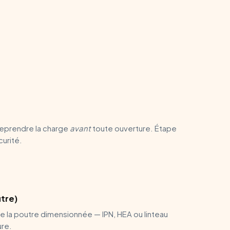
reprendre la charge
avant
toute ouverture. Étape
urité.
utre)
e la poutre dimensionnée — IPN, HEA ou linteau
ure.