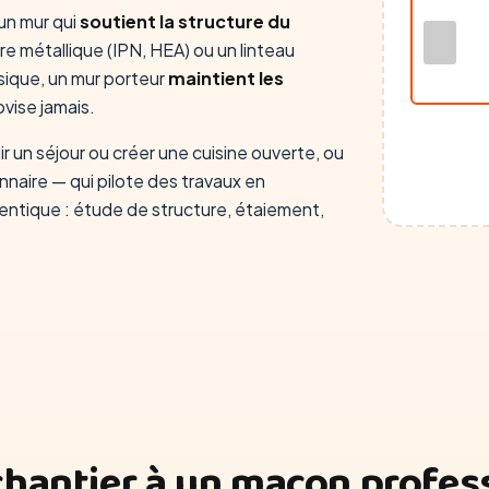
'un mur qui
soutient la structure du
tre métallique (IPN, HEA) ou un linteau
sique, un mur porteur
maintient les
ovise jamais.
r un séjour ou créer une cuisine ouverte, ou
nnaire — qui pilote des travaux en
entique : étude de structure, étaiement,
chantier à un maçon profes