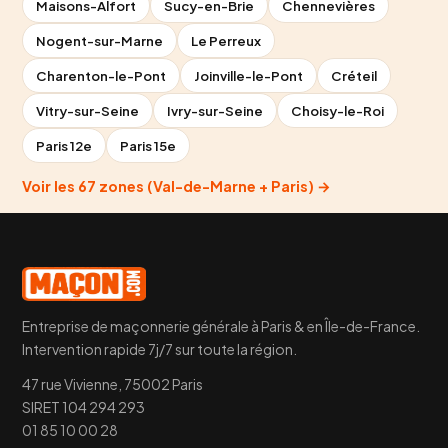
Maisons-Alfort
Sucy-en-Brie
Chennevières
Nogent-sur-Marne
Le Perreux
Charenton-le-Pont
Joinville-le-Pont
Créteil
Vitry-sur-Seine
Ivry-sur-Seine
Choisy-le-Roi
Paris 12e
Paris 15e
Voir les 67 zones (Val-de-Marne + Paris) →
Entreprise de maçonnerie générale à Paris & en Île-de-France.
Intervention rapide 7j/7 sur toute la région.
47 rue Vivienne, 75002 Paris
SIRET 104 294 293
01 85 10 00 28