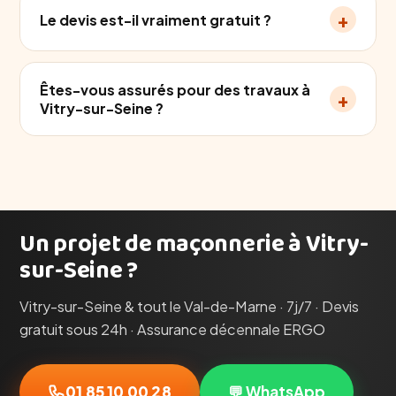
+
Le devis est-il vraiment gratuit ?
Êtes-vous assurés pour des travaux à
+
Vitry-sur-Seine ?
Un projet de maçonnerie à Vitry-
sur-Seine ?
Vitry-sur-Seine & tout le Val-de-Marne · 7j/7 · Devis
gratuit sous 24h · Assurance décennale ERGO
01 85 10 00 28
💬 WhatsApp