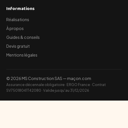
Informations
Réalisations
À propos
Guides & conseils
Devis gratuit
Mentions légales
© 2026 MS Construction SAS — maçon.com
Assurance décennale obligatoire · ERGO France · Contrat
SV75018041T42080 · Valide jusqu'au 31/12/2026