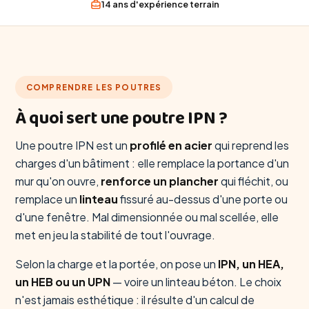
14 ans d'expérience terrain
COMPRENDRE LES POUTRES
À quoi sert une poutre IPN ?
Une poutre IPN est un
profilé en acier
qui reprend les
charges d'un bâtiment : elle remplace la portance d'un
mur qu'on ouvre,
renforce un plancher
qui fléchit, ou
remplace un
linteau
fissuré au-dessus d'une porte ou
d'une fenêtre. Mal dimensionnée ou mal scellée, elle
met en jeu la stabilité de tout l'ouvrage.
Selon la charge et la portée, on pose un
IPN, un HEA,
un HEB ou un UPN
— voire un linteau béton. Le choix
n'est jamais esthétique : il résulte d'un calcul de