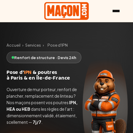
Accueil
›
Services
›
Pose d'IPN
Renfort de structure · Devis 24h
Pose d'
IPN
& poutres
à Paris & en Île-de-France
Ouverture de mur porteur, renfort de
plancher, remplacement de linteau ?
Nos maçons posent vos poutres
IPN,
HEA ou HEB
dans les règles de l'art :
dimensionnement validé, étaiement,
scellement —
7j/7
.