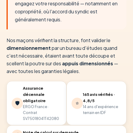
engagez votre responsabilité — notamment en
copropriété, où l'accord du syndic est
généralement requis.
Nos maçons vérifient la structure, font valider le
dimensionnement
par un bureau d'études quand
c'est nécessaire, étaient avant toute découpe et
scellent la poutre sur des
appuis dimensionnés
—
avec toutes les garanties légales.
Assurance
165 avis vérifiés ·
décennale
4,8/5
obligatoire
🛡️
⭐
14 ans d'expérience
ERGO France ·
terrain en IDF
Contrat
SV75018041T42080
Note de calcul sur demande