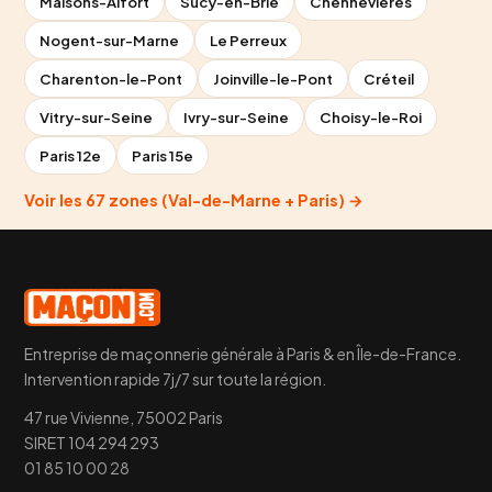
Maisons-Alfort
Sucy-en-Brie
Chennevières
Nogent-sur-Marne
Le Perreux
Charenton-le-Pont
Joinville-le-Pont
Créteil
Vitry-sur-Seine
Ivry-sur-Seine
Choisy-le-Roi
Paris 12e
Paris 15e
Voir les 67 zones (Val-de-Marne + Paris) →
Entreprise de maçonnerie générale à Paris & en Île-de-France.
Intervention rapide 7j/7 sur toute la région.
47 rue Vivienne, 75002 Paris
SIRET 104 294 293
01 85 10 00 28