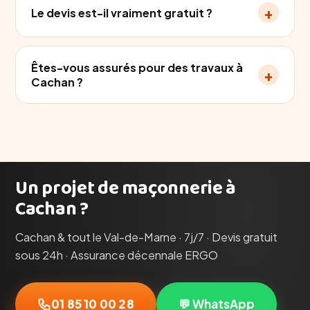
+
Le devis est-il vraiment gratuit ?
Êtes-vous assurés pour des travaux à
+
Cachan ?
Un projet de maçonnerie à
Cachan ?
Cachan & tout le Val-de-Marne · 7j/7 · Devis gratuit
sous 24h · Assurance décennale ERGO
01 85 10 00 28
💬 WhatsApp