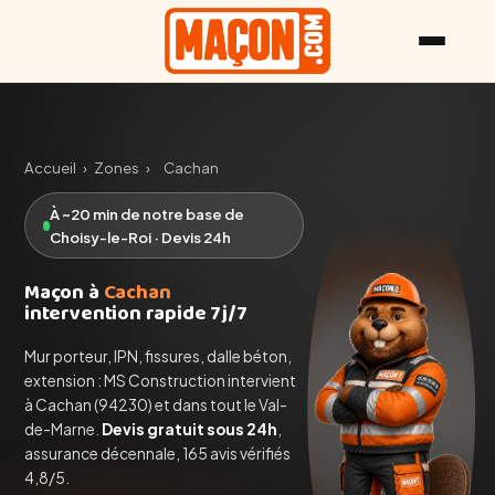
Accueil
›
Zones
›
Cachan
À ~20 min de notre base de
Choisy-le-Roi · Devis 24h
Maçon à
Cachan
intervention rapide 7j/7
Mur porteur, IPN, fissures, dalle béton,
extension : MS Construction intervient
à Cachan (94230) et dans tout le Val-
de-Marne.
Devis gratuit sous 24h
,
assurance décennale, 165 avis vérifiés
4,8/5.