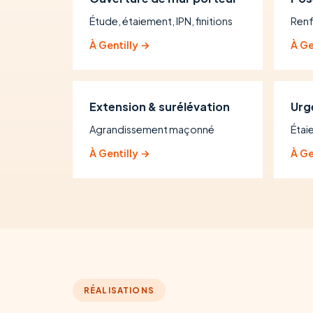
Étude, étaiement, IPN, finitions
Renf
À Gentilly →
À Ge
Extension & surélévation
Urg
Agrandissement maçonné
Étai
À Gentilly →
À Ge
RÉALISATIONS