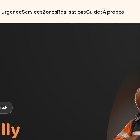
Urgence
Services
Zones
Réalisations
Guides
À propos
 24h
lly