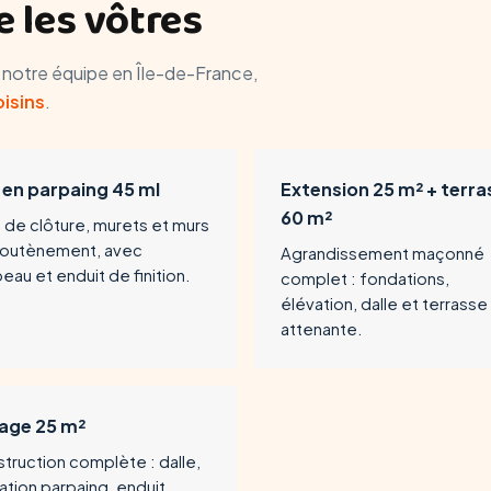
 les vôtres
r notre équipe en Île-de-France,
oisins
.
 en parpaing 45 ml
Extension 25 m² + terra
60 m²
 de clôture, murets et murs
soutènement, avec
Agrandissement maçonné
eau et enduit de finition.
complet : fondations,
élévation, dalle et terrasse
attenante.
age 25 m²
truction complète : dalle,
ation parpaing, enduit.