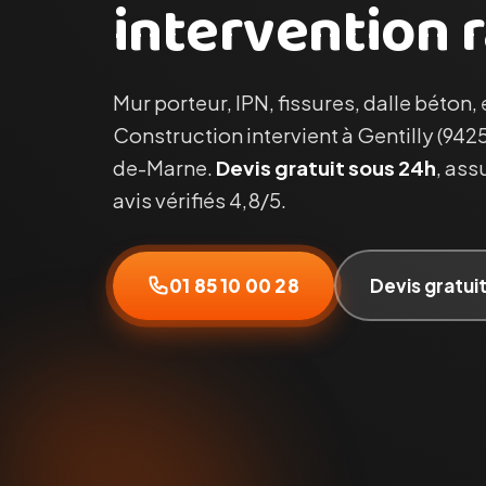
intervention r
Mur porteur, IPN, fissures, dalle béton,
Construction intervient à Gentilly (9425
de-Marne.
Devis gratuit sous 24h
, ass
avis vérifiés 4,8/5.
01 85 10 00 28
Devis gratui