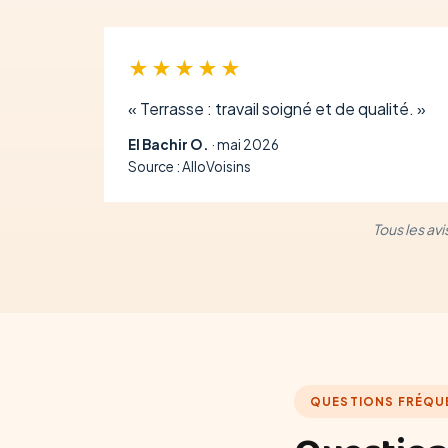
★★★★★
« Terrasse : travail soigné et de qualité. »
El Bachir O.
· mai 2026
Source : AlloVoisins
Tous les av
QUESTIONS FRÉQU