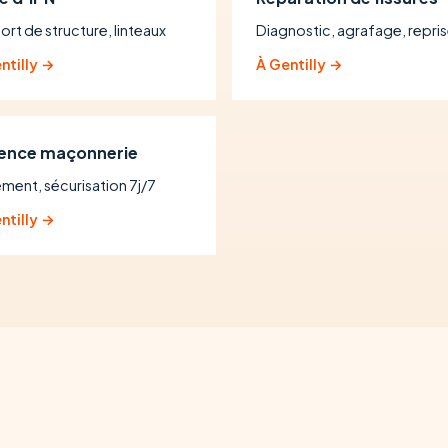
ort de structure, linteaux
Diagnostic, agrafage, repri
ntilly →
À Gentilly →
ence maçonnerie
ement, sécurisation 7j/7
ntilly →