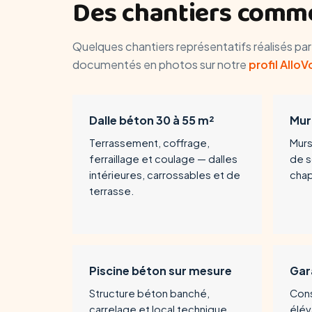
Des chantiers comme
Quelques chantiers représentatifs réalisés pa
documentés en photos sur notre
profil AlloV
Dalle béton 30 à 55 m²
Mur
Terrassement, coffrage,
Murs
ferraillage et coulage — dalles
de 
intérieures, carrossables et de
chap
terrasse.
Piscine béton sur mesure
Gar
Structure béton banché,
Cons
carrelage et local technique.
élév