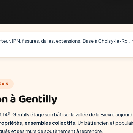
eur, IPN, fissures, dalles, extensions. Base à Choisy-le-Roi, i
RAIN
n à Gentilly
e
t 14
, Gentilly étage son bâti sur la vallée de la Bièvre aujour
ropriétés, ensembles collectifs
. Un bâti ancien et populaire
atigués et ses murs de soutènement à reprendre.