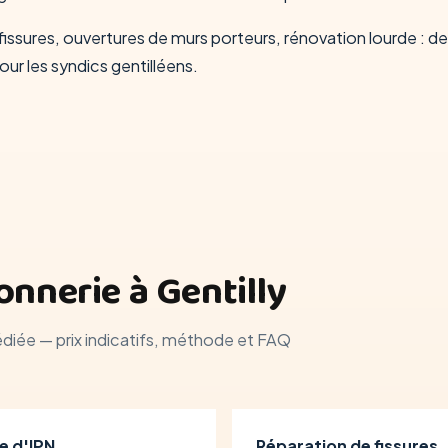
issures, ouvertures de murs porteurs, rénovation lourde : de
ur les syndics gentilléens.
nnerie à Gentilly
édiée — prix indicatifs, méthode et FAQ
e d'IPN
Réparation de fissures