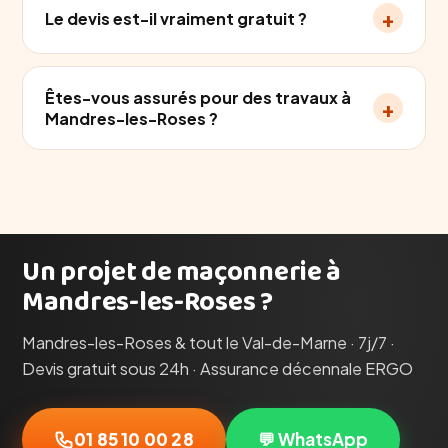
+
Le devis est-il vraiment gratuit ?
Êtes-vous assurés pour des travaux à
+
Mandres-les-Roses ?
Un projet de maçonnerie à
Mandres-les-Roses ?
Mandres-les-Roses & tout le Val-de-Marne · 7j/7 ·
Devis gratuit sous 24h · Assurance décennale ERGO
01 85 10 00 28
💬 WhatsApp