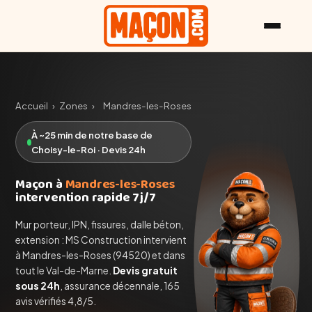
Accueil
›
Zones
›
Mandres-les-Roses
À ~25 min de notre base de
Choisy-le-Roi · Devis 24h
Maçon à
Mandres-les-Roses
intervention rapide 7j/7
Mur porteur, IPN, fissures, dalle béton,
extension : MS Construction intervient
à Mandres-les-Roses (94520) et dans
tout le Val-de-Marne.
Devis gratuit
sous 24h
, assurance décennale, 165
avis vérifiés 4,8/5.