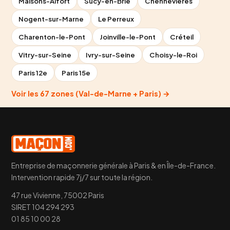
Maisons-Alfort
Sucy-en-Brie
Chennevières
Nogent-sur-Marne
Le Perreux
Charenton-le-Pont
Joinville-le-Pont
Créteil
Vitry-sur-Seine
Ivry-sur-Seine
Choisy-le-Roi
Paris 12e
Paris 15e
Voir les 67 zones (Val-de-Marne + Paris) →
Entreprise de maçonnerie générale à Paris & en Île-de-France.
Intervention rapide 7j/7 sur toute la région.
47 rue Vivienne, 75002 Paris
SIRET 104 294 293
01 85 10 00 28