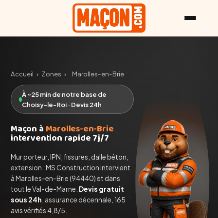
Accueil
›
Zones
›
Marolles-en-Brie
À ~25 min de notre base de
Choisy-le-Roi · Devis 24h
Maçon à
Marolles-en-Brie
intervention rapide 7j/7
Mur porteur, IPN, fissures, dalle béton,
extension : MS Construction intervient
à Marolles-en-Brie (94440) et dans
tout le Val-de-Marne.
Devis gratuit
sous 24h
, assurance décennale, 165
avis vérifiés 4,8/5.