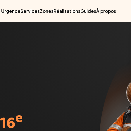
Urgence
Services
Zones
Réalisations
Guides
À propos
e
 16