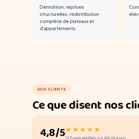
Démolition, reprises
Cons
structurelles, redistribution
élév
complète de plateaux et
d'appartements.
AVIS CLIENTS
Ce que disent nos cl
4,8/5
★★★★★
165 avis vérifiés sur AlloVoisins