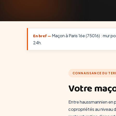
En bref —
Maçon à Paris 16e (75016) : mur por
24h.
CONNAISSANCE DU TER
Votre maço
Entre haussmannien en pi
copropriétés au niveau d