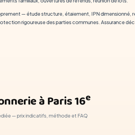
ements familiaux, ouvertures de refends, réunion de lots.
oprement — étude structure, étaiement, IPN dimensionné, re
rotection rigoureuse des parties communes. Assurance déc
e
nnerie à Paris 16
édiée — prix indicatifs, méthode et FAQ