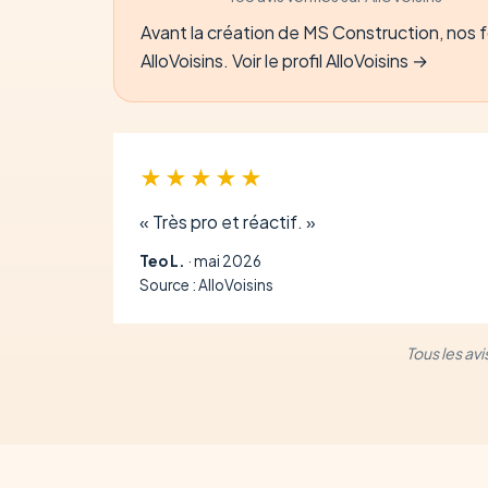
Avant la création de MS Construction, nos fo
AlloVoisins.
Voir le profil AlloVoisins →
★★★★★
« Très pro et réactif. »
Teo L.
· mai 2026
Source : AlloVoisins
Tous les av