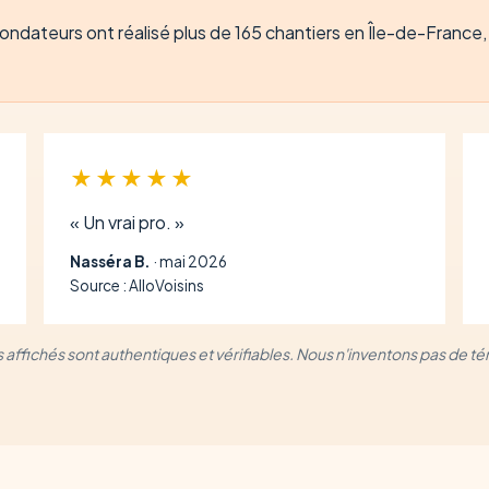
ndateurs ont réalisé plus de 165 chantiers en Île-de-France, t
★★★★★
« Un vrai pro. »
Nasséra B.
· mai 2026
Source : AlloVoisins
is affichés sont authentiques et vérifiables. Nous n'inventons pas de 