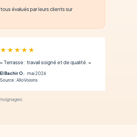
ous évalués par leurs clients sur
★★★★★
« Terrasse : travail soigné et de qualité. »
El Bachir O.
· mai 2026
Source : AlloVoisins
témoignages.