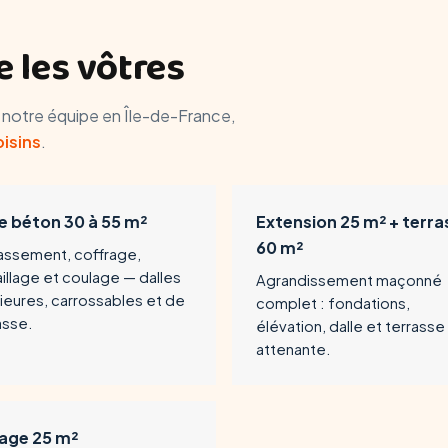
 les vôtres
r notre équipe en Île-de-France,
oisins
.
le béton 30 à 55 m²
Extension 25 m² + terra
60 m²
assement, coffrage,
aillage et coulage — dalles
Agrandissement maçonné
rieures, carrossables et de
complet : fondations,
asse.
élévation, dalle et terrasse
attenante.
age 25 m²