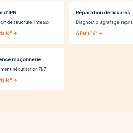
e d'IPN
Réparation de fissures
ort de structure, linteaux
Diagnostic, agrafage, repri
e
e
ris 16
→
À Paris 16
→
ence maçonnerie
ement, sécurisation 7j/7
e
ris 16
→