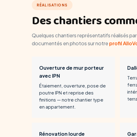
RÉALISATIONS
Des chantiers comme
Quelques chantiers représentatifs réalisés pa
documentés en photos sur notre
profil AlloV
Ouverture de mur porteur
Dal
avec IPN
Terr
ferr
Étaiement, ouverture, pose de
inté
poutre IPN et reprise des
terr
finitions — notre chantier type
en appartement.
Rénovation lourde
Gar