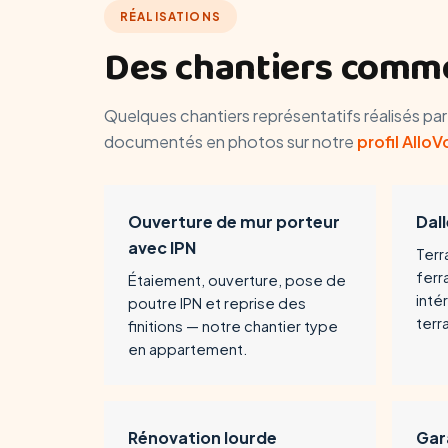
RÉALISATIONS
Des chantiers comme
Quelques chantiers représentatifs réalisés pa
documentés en photos sur notre
profil AlloV
Ouverture de mur porteur
Dal
avec IPN
Terr
ferr
Étaiement, ouverture, pose de
inté
poutre IPN et reprise des
terr
finitions — notre chantier type
en appartement.
Rénovation lourde
Gar