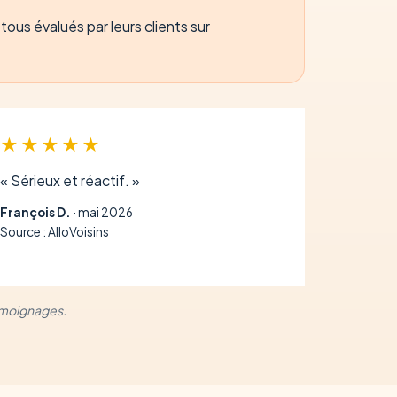
ous évalués par leurs clients sur
★★★★★
« Sérieux et réactif. »
François D.
· mai 2026
Source : AlloVoisins
témoignages.