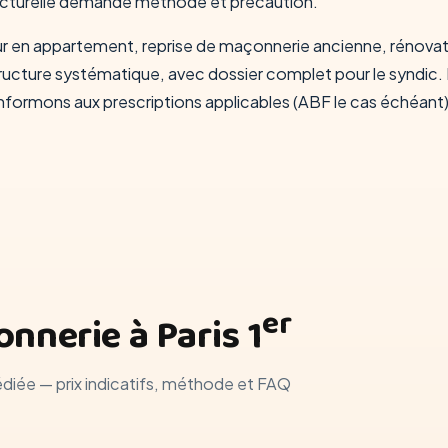
ucturelle demande méthode et précaution.
r en appartement, reprise de maçonnerie ancienne, rénovati
tructure systématique, avec dossier complet pour le syndic.
formons aux prescriptions applicables (ABF le cas échéant)
er
nnerie à Paris 1
édiée — prix indicatifs, méthode et FAQ