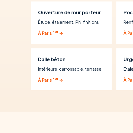
Ouverture de mur porteur
Pos
Étude, étaiement, IPN, finitions
Renf
er
À Paris 1
→
À Par
Dalle béton
Urg
Intérieure, carrossable, terrasse
Étai
er
À Paris 1
→
À Par