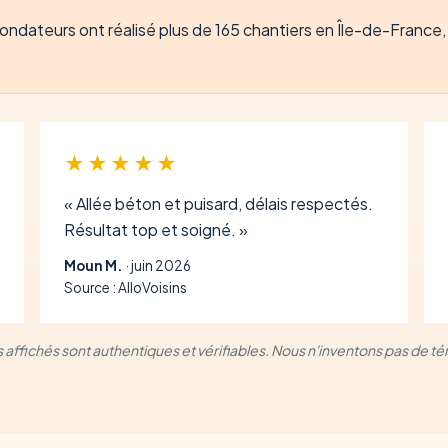
ndateurs ont réalisé plus de 165 chantiers en Île-de-France, t
★★★★★
« Allée béton et puisard, délais respectés.
Résultat top et soigné. »
Moun M.
· juin 2026
Source : AlloVoisins
is affichés sont authentiques et vérifiables. Nous n'inventons pas de 