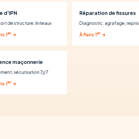
e d'IPN
Réparation de fissures
ort de structure, linteaux
Diagnostic, agrafage, repri
er
er
is 1
→
À Paris 1
→
ence maçonnerie
ement, sécurisation 7j/7
er
is 1
→