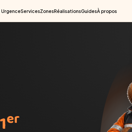
Urgence
Services
Zones
Réalisations
Guides
À propos
er
1