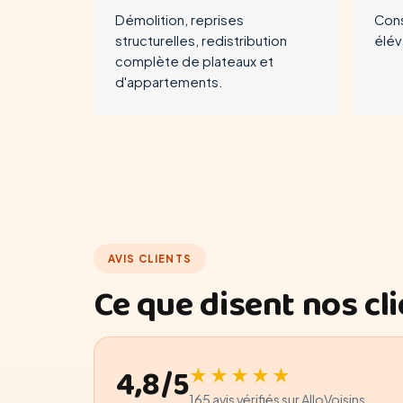
Démolition, reprises
Cons
structurelles, redistribution
élév
complète de plateaux et
d'appartements.
AVIS CLIENTS
Ce que disent nos cl
4,8/5
★★★★★
165 avis vérifiés sur AlloVoisins