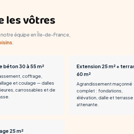
 les vôtres
r notre équipe en Île-de-France,
oisins
.
le béton 30 à 55 m²
Extension 25 m² + terra
60 m²
assement, coffrage,
aillage et coulage — dalles
Agrandissement maçonné
rieures, carrossables et de
complet : fondations,
asse.
élévation, dalle et terrasse
attenante.
age 25 m²