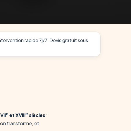
intervention rapide 7j/7. Devis gratuit sous
e
e
VII
et XVIII
siècles
:
— on transforme, et