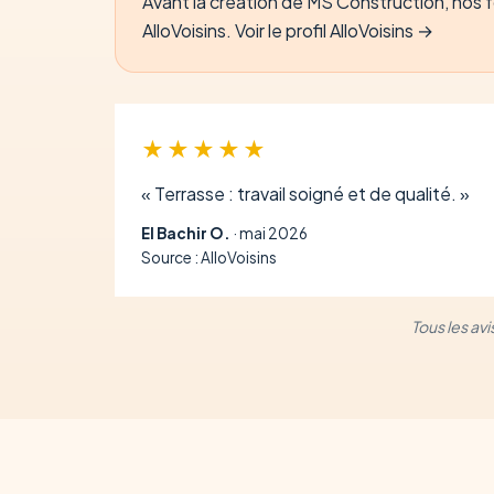
Avant la création de MS Construction, nos fo
AlloVoisins.
Voir le profil AlloVoisins →
★★★★★
« Terrasse : travail soigné et de qualité. »
El Bachir O.
· mai 2026
Source : AlloVoisins
Tous les av