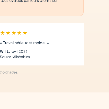
ous évalués par leurs clients sur
★★★★★
« Travail sérieux et rapide. »
Will L.
· avril 2026
Source : AlloVoisins
témoignages.