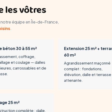
 les vôtres
r notre équipe en Île-de-France,
oisins
.
le béton 30 à 55 m²
Extension 25 m² + terra
60 m²
assement, coffrage,
aillage et coulage — dalles
Agrandissement maçonné
rieures, carrossables et de
complet : fondations,
asse.
élévation, dalle et terrasse
attenante.
age 25 m²
truction complète : dalle,