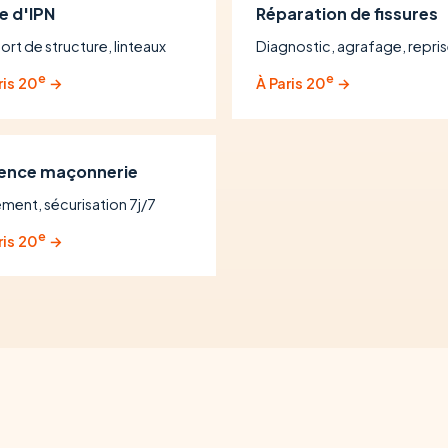
e d'IPN
Réparation de fissures
ort de structure, linteaux
Diagnostic, agrafage, repri
e
e
ris 20
→
À Paris 20
→
ence maçonnerie
ement, sécurisation 7j/7
e
ris 20
→