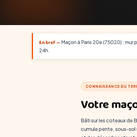
En bref —
Maçon à Paris 20e (75020) : mur por
24h.
CONNAISSANCE DU TER
Votre maço
Bâti sur les coteaux de B
cumule pente, sous-sol se