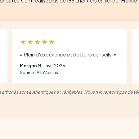
ndateurs ont réalisé plus de 165 chantiers en Île-de-France, t
★★★★★
« Plein d'expérience et de bons conseils. »
Morgan M.
· avril 2026
Source : AlloVoisins
is affichés sont authentiques et vérifiables. Nous n'inventons pas de 