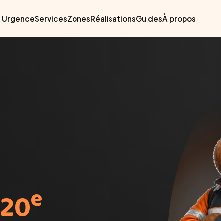
Urgence
Services
Zones
Réalisations
Guides
À propos
e
 20