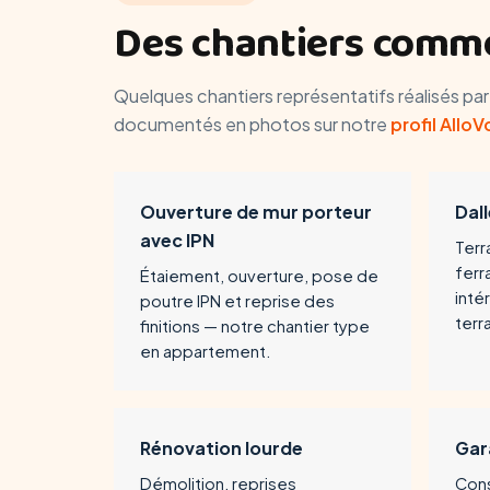
Des chantiers comme
Quelques chantiers représentatifs réalisés pa
documentés en photos sur notre
profil AlloV
Ouverture de mur porteur
Dal
avec IPN
Terr
ferr
Étaiement, ouverture, pose de
inté
poutre IPN et reprise des
terr
finitions — notre chantier type
en appartement.
Rénovation lourde
Gar
Démolition, reprises
Cons