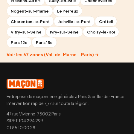
Maisons-Alfort
Sucy-en-Brie
Chennevières
Nogent-sur-Marne
Le Perreux
Charenton-le-Pont
Joinville-le-Pont
Créteil
Vitry-sur-Seine
Ivry-sur-Seine
Choisy-le-Roi
Paris 12e
Paris 15e
Voir les 67 zones (Val-de-Marne + Paris) →
Entreprise de maçonnerie générale à Paris & en Île-de-France.
Intervention rapide 7j/7 sur toute la région.
47 rue Vivienne, 75002 Paris
SIRET 104 294 293
01 85 10 00 28