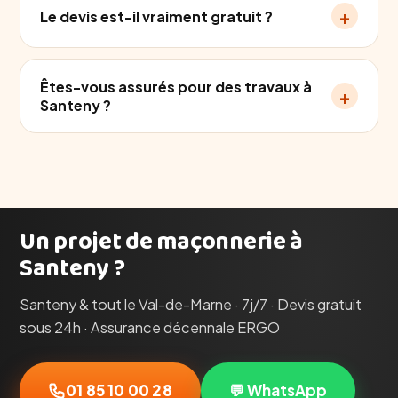
+
Le devis est-il vraiment gratuit ?
Êtes-vous assurés pour des travaux à
+
Santeny ?
Un projet de maçonnerie à
Santeny ?
Santeny & tout le Val-de-Marne · 7j/7 · Devis gratuit
sous 24h · Assurance décennale ERGO
01 85 10 00 28
💬 WhatsApp