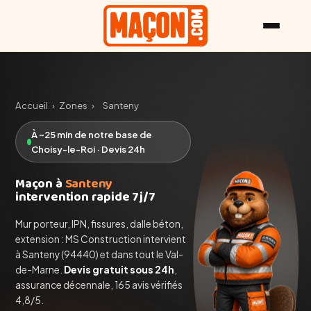
Accueil
›
Zones
›
Santeny
À ~25 min de notre base de
Choisy-le-Roi · Devis 24h
Maçon à
Santeny
intervention rapide 7j/7
Mur porteur, IPN, fissures, dalle béton,
extension : MS Construction intervient
à Santeny (94440) et dans tout le Val-
de-Marne.
Devis gratuit sous 24h
,
assurance décennale, 165 avis vérifiés
4,8/5.