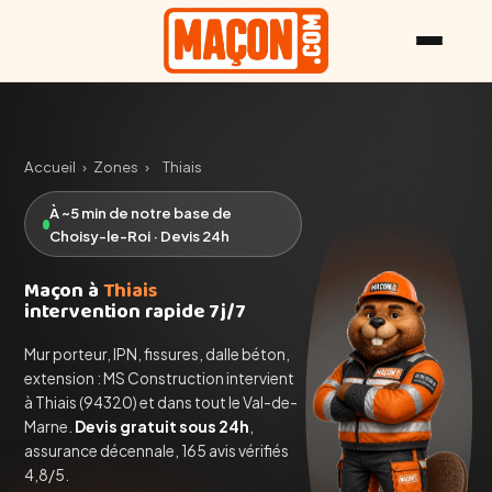
Accueil
›
Zones
›
Thiais
À ~5 min de notre base de
Choisy-le-Roi · Devis 24h
Maçon à
Thiais
intervention rapide 7j/7
Mur porteur, IPN, fissures, dalle béton,
extension : MS Construction intervient
à Thiais (94320) et dans tout le Val-de-
Marne.
Devis gratuit sous 24h
,
assurance décennale, 165 avis vérifiés
4,8/5.