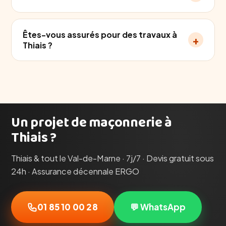
Êtes-vous assurés pour des travaux à
+
Thiais ?
Un projet de maçonnerie à
Thiais ?
Thiais & tout le Val-de-Marne · 7j/7 · Devis gratuit sous
24h · Assurance décennale ERGO
01 85 10 00 28
💬 WhatsApp