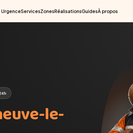
Urgence
Services
Zones
Réalisations
Guides
À propos
 24h
neuve-le-