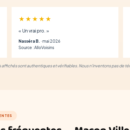
★★★★★
« Un vrai pro. »
Nasséra B.
· mai 2026
Source : AlloVoisins
is affichés sont authentiques et vérifiables. Nous n'inventons pas de 
ENTES