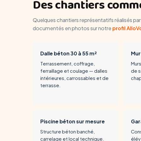
Des chantiers comme
Quelques chantiers représentatifs réalisés pa
documentés en photos sur notre
profil AlloV
Dalle béton 30 à 55 m²
Mur
Terrassement, coffrage,
Murs
ferraillage et coulage — dalles
de 
intérieures, carrossables et de
chap
terrasse.
Piscine béton sur mesure
Gar
Structure béton banché,
Cons
carrelage et local technique.
élév