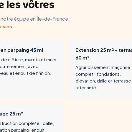
 les vôtres
r notre équipe en Île-de-France,
oisins
.
 en parpaing 45 ml
Extension 25 m² + terra
60 m²
 de clôture, murets et murs
soutènement, avec
Agrandissement maçonné
eau et enduit de finition.
complet : fondations,
élévation, dalle et terrasse
attenante.
age 25 m²
truction complète : dalle,
ation parpaing, enduit.