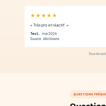
★★★★★
« Très pro et réactif. »
Teo L.
· mai 2026
Source : AlloVoisins
Tous les av
QUESTIONS FRÉQU