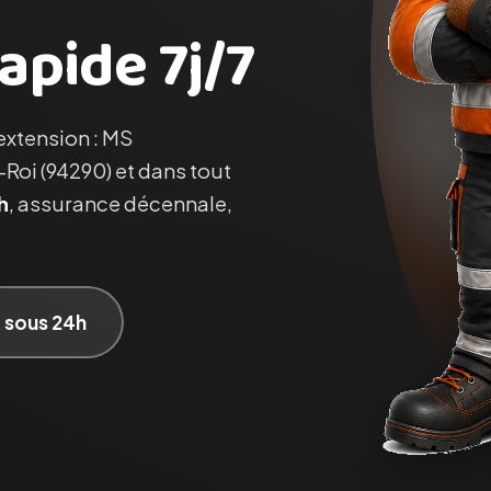
apide 7j/7
 extension : MS
-Roi (94290) et dans tout
h
, assurance décennale,
t sous 24h