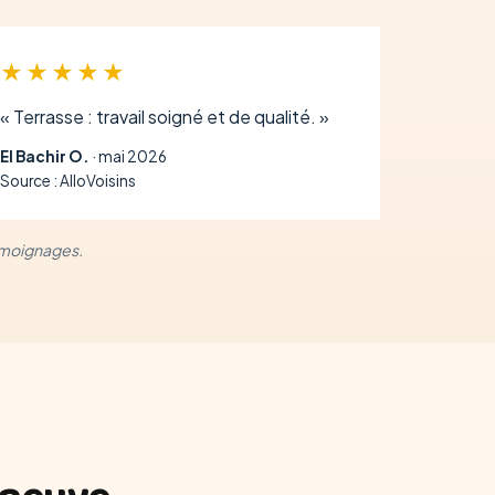
★★★★★
« Terrasse : travail soigné et de qualité. »
El Bachir O.
· mai 2026
Source : AlloVoisins
témoignages.