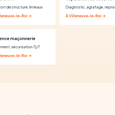
ort de structure, linteaux
Diagnostic, agrafage, repri
lleneuve-le-Roi →
À Villeneuve-le-Roi →
ence maçonnerie
ement, sécurisation 7j/7
lleneuve-le-Roi →